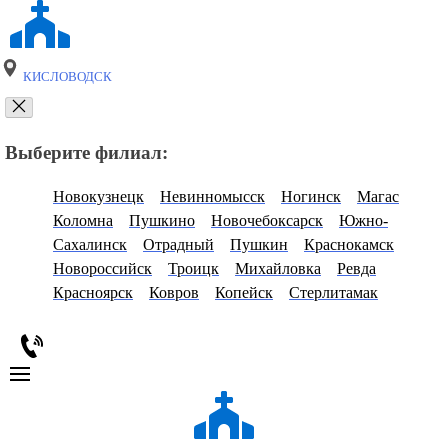
КИСЛОВОДСК
Выберите филиал:
Новокузнецк
Невинномысск
Ногинск
Магас
Коломна
Пушкино
Новочебоксарск
Южно-
Сахалинск
Отрадный
Пушкин
Краснокамск
Новороссийск
Троицк
Михайловка
Ревда
Красноярск
Ковров
Копейск
Стерлитамак