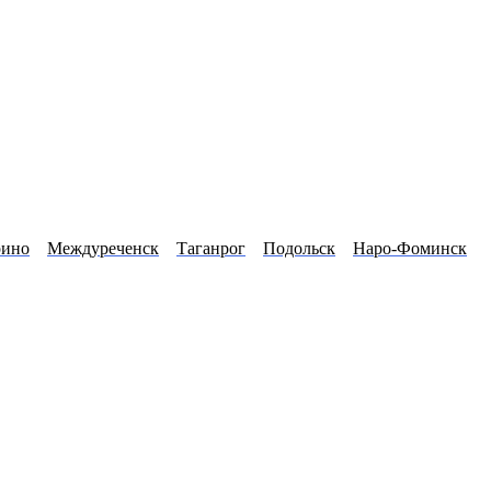
рино
Междуреченск
Таганрог
Подольск
Наро-Фоминск