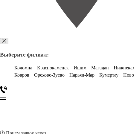
Выберите филиал:
Коломна
Краснокаменск
Ишим
Магадан
Нижнека
Ковров
Орехово-Зуево
Нарьян-Мар
Кумертау
Ново
Прием заявок через