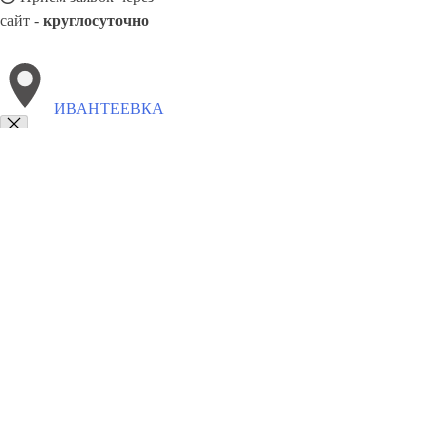
сайт -
круглосуточно
ИВАНТЕЕВКА
Выберите филиал:
Коломна
Курган
Новотроицк
Киров
Нефтекамск
Чусовой
Междуреченск
Снежинск
Щекино
Кропо
8(800)5527584
Заказать звонок
Металлоконструкции в Ивантеевке
Изготовление
Услуги
Цены
Сотруд