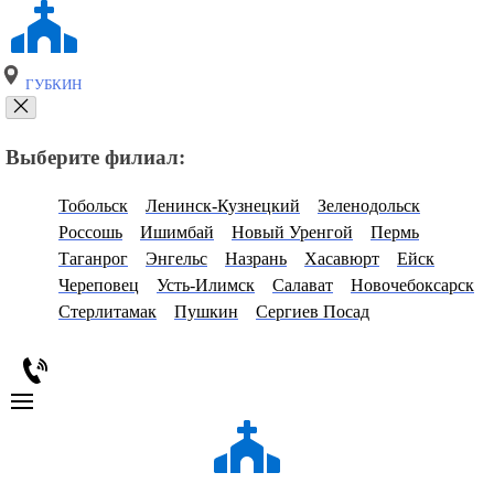
ГУБКИН
Выберите филиал:
Тобольск
Ленинск-Кузнецкий
Зеленодольск
Россошь
Ишимбай
Новый Уренгой
Пермь
Таганрог
Энгельс
Назрань
Хасавюрт
Ейск
Череповец
Усть-Илимск
Салават
Новочебоксарск
Стерлитамак
Пушкин
Сергиев Посад