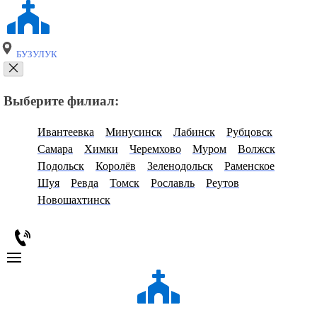
БУЗУЛУК
Выберите филиал:
Ивантеевка
Минусинск
Лабинск
Рубцовск
Самара
Химки
Черемхово
Муром
Волжск
Подольск
Королёв
Зеленодольск
Раменское
Шуя
Ревда
Томск
Рославль
Реутов
Новошахтинск