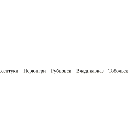
ссентуки
Нерюнгри
Рубцовск
Владикавказ
Тобольск