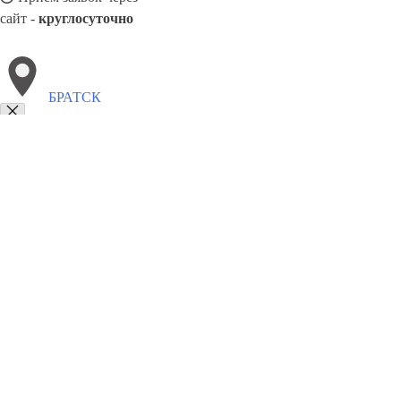
сайт -
круглосуточно
БРАТСК
Выберите филиал:
Вышний Волочек
Мурманск
Кропоткин
Златоуст
Сальск
Пенза
Новоалтайск
Минусинск
Владикавк
8(800)5527584
Заказать звонок
Столешницы в Братске
Услуги
Цены
Сотрудничество
Контакты