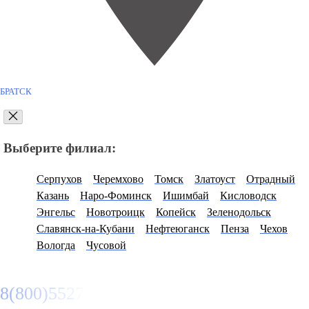
БРАТСК
Выберите филиал:
Серпухов
Черемхово
Томск
Златоуст
Отрадный
Казань
Наро-Фоминск
Ишимбай
Кисловодск
Энгельс
Новотроицк
Копейск
Зеленодольск
Славянск-на-Кубани
Нефтеюганск
Пенза
Чехов
Вологда
Чусовой
8(800)5527584