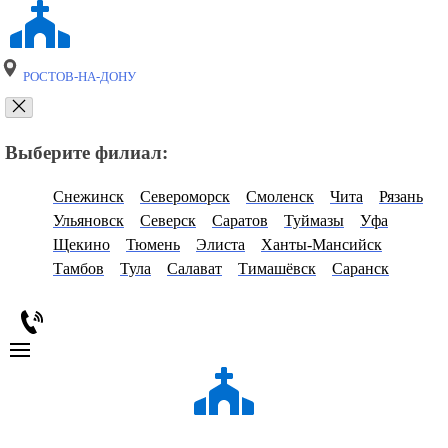
РОСТОВ-НА-ДОНУ
Выберите филиал:
Снежинск
Североморск
Смоленск
Чита
Рязань
Ульяновск
Северск
Саратов
Туймазы
Уфа
Щекино
Тюмень
Элиста
Ханты-Мансийск
Тамбов
Тула
Салават
Тимашёвск
Саранск