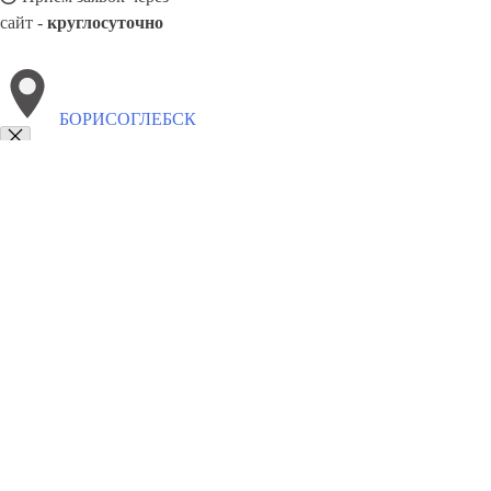
сайт -
круглосуточно
БОРИСОГЛЕБСК
Выберите филиал:
Самара
Орехово-Зуево
Киселёвск
Йошкар-Ола
Во
Хасавюрт
Ессентуки
Томск
Талнах
8(800)5527584
Заказать звонок
Натяжные потолки в Борисоглебске
Назначение
Виды
Цены
Сотрудни