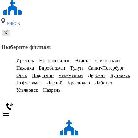
БИЙСК
Выберите филиал:
Иркутск
Новороссийск
Элиста
Чайковский
Находка
Биробиджан
Тулун
Санкт-Петербург
Орск
Владимир
Черёмушки
Дербент
Буйнакск
Нефтекамск
Лесной
Краснодар
Лабинск
Ульяновск
Назрань