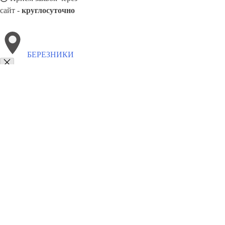
сайт -
круглосуточно
БЕРЕЗНИКИ
Выберите филиал:
Ставрополь
Туапсе
Пенза
Владивосток
Пятигорск
Колпино
Кизляр
Рыбинск
8(800)5527584
Заказать звонок
Песок в Березниках
Виды
Услуги
Цены
Сотрудничество
Контакты