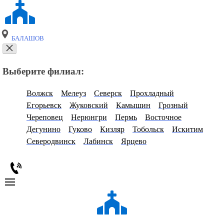
БАЛАШОВ
Выберите филиал:
Волжск
Мелеуз
Северск
Прохладный
Егорьевск
Жуковский
Камышин
Грозный
Череповец
Нерюнгри
Пермь
Восточное
Дегунино
Гуково
Кизляр
Тобольск
Искитим
Северодвинск
Лабинск
Ярцево