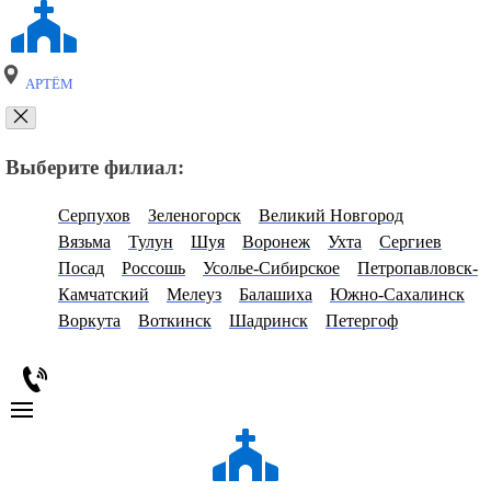
АРТЁМ
Выберите филиал:
Серпухов
Зеленогорск
Великий Новгород
Вязьма
Тулун
Шуя
Воронеж
Ухта
Сергиев
Посад
Россошь
Усолье-Сибирское
Петропавловск-
Камчатский
Мелеуз
Балашиха
Южно-Сахалинск
Воркута
Воткинск
Шадринск
Петергоф