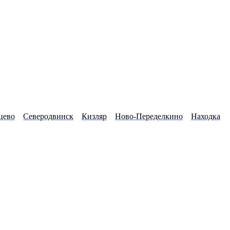
цево
Северодвинск
Кизляр
Ново-Переделкино
Находка