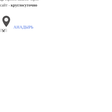
сайт -
круглосуточно
АНАДЫРЬ
Выберите филиал:
Зеленоград
Елабуга
Нижневартовск
Лениногорск
Пермь
Арсеньев
Петропавловск-Камчатский
Саранс
8(800)5527584
Заказать звонок
Похоронное бюро в Анадыре
Услуги
Каталог товаров
Цены
Сотрудни