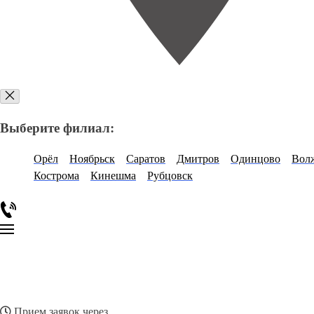
Выберите филиал:
Орёл
Ноябрьск
Саратов
Дмитров
Одинцово
Вол
Кострома
Кинешма
Рубцовск
Прием заявок через