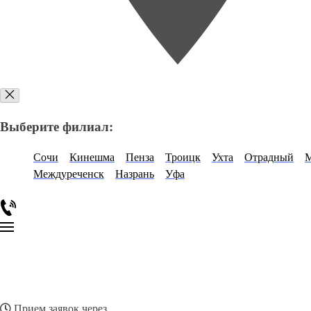
Выберите филиал:
Сочи
Кинешма
Пенза
Троицк
Ухта
Отрадный
М
Междуреченск
Назрань
Уфа
Прием заявок через