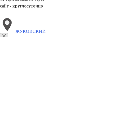
сайт -
круглосуточно
ЖУКОВСКИЙ
Выберите филиал:
Ишим
Якутск
Магас
Серов
Ярцево
Сосновый Бо
Свободный
Пенза
Павлово
Магнитогорск
8(800)5527584
Заказать звонок
Песок в Жуковском
Виды
Услуги
Цены
Сотрудничество
Контакты