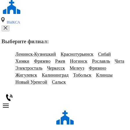
ВЫКСА
Выберите филиал:
Ленинск-Кузнецкий
Краснотурьинск
Сибай
Химки
Фрязево
Ржев
Ногинск
Рославль
Чита
Электросталь
Черкесск
Мелеуз
Фрязино
Жигулевск
Калининград
Тобольск
Клинцы
Новый Уренгой
Сальск