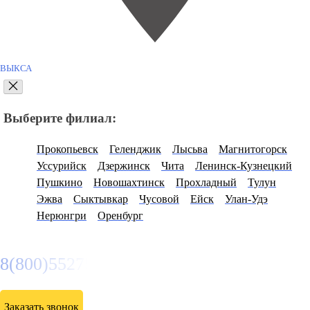
ВЫКСА
Выберите филиал:
Прокопьевск
Геленджик
Лысьва
Магнитогорск
Уссурийск
Дзержинск
Чита
Ленинск-Кузнецкий
Пушкино
Новошахтинск
Прохладный
Тулун
Эжва
Сыктывкар
Чусовой
Ейск
Улан-Удэ
Нерюнгри
Оренбург
8(800)5527584
Заказать звонок