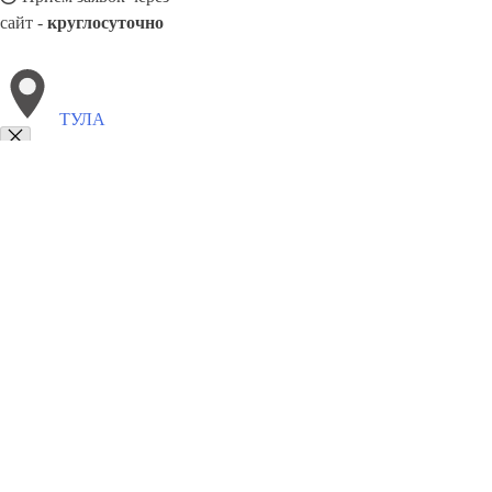
сайт -
круглосуточно
ТУЛА
Выберите филиал:
Уссурийск
Фрязино
Чита
Чусовой
Ярцево
Черём
Череповец
Черемхово
8(800)5527584
Заказать звонок
Благоустройство в Туле
Памятники
Ограды
Укладка плитки
Цены
Сотр