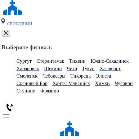
СВОБОДНЫЙ
Выберите филиал:
Сургут
Стерлитамак
Тихвин
Южно-Сахалинск
Хабаровск
Щекино
Чита
Тулун
Хасавюрт
Смоленск
Чебоксары
Тихорецк
Элиста
Сосновый Бор
Ханты-Мансийск
Химки
Чусовой
Ступино
Фрязино