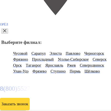
ОРЁЛ
Выберите филиал:
Чусовой
Сарапул
Элиста
Павлово
Черногорск
Фрязино
Прохладный
Усолье-Сибирское
Северск
Орск
Таганрог
Ярославль
Ржев
Северодвинск
Улан-Удэ
Фрязево
Ступино
Пермь
Щёлково
8(800)5527584
Заказать звонок