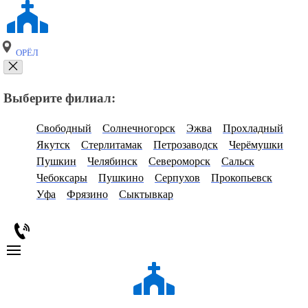
ОРЁЛ
Выберите филиал:
Свободный
Солнечногорск
Эжва
Прохладный
Якутск
Стерлитамак
Петрозаводск
Черёмушки
Пушкин
Челябинск
Североморск
Сальск
Чебоксары
Пушкино
Серпухов
Прокопьевск
Уфа
Фрязино
Сыктывкар