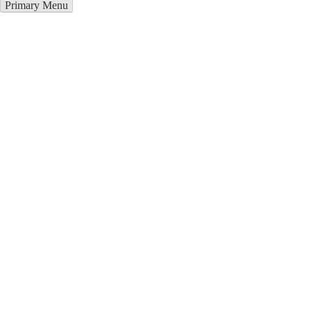
Primary Menu
Металлоконструкции в Орле
Отправьте заявку в период действия акции!
и получите бонус.