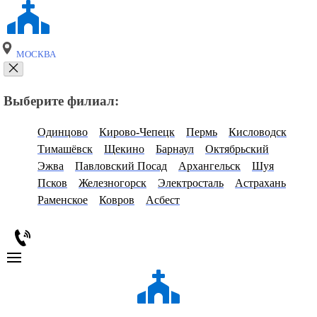
МОСКВА
Выберите филиал:
Одинцово
Кирово-Чепецк
Пермь
Кисловодск
Тимашёвск
Щекино
Барнаул
Октябрьский
Эжва
Павловский Посад
Архангельск
Шуя
Псков
Железногорск
Электросталь
Астрахань
Раменское
Ковров
Асбест