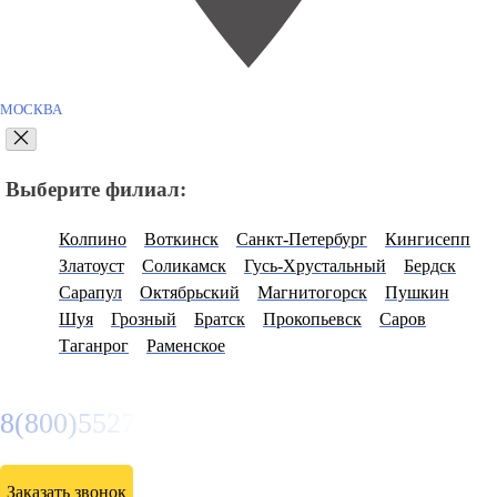
МОСКВА
Выберите филиал:
Колпино
Воткинск
Санкт-Петербург
Кингисепп
Златоуст
Соликамск
Гусь-Хрустальный
Бердск
Сарапул
Октябрьский
Магнитогорск
Пушкин
Шуя
Грозный
Братск
Прокопьевск
Саров
Таганрог
Раменское
8(800)5527584
Заказать звонок