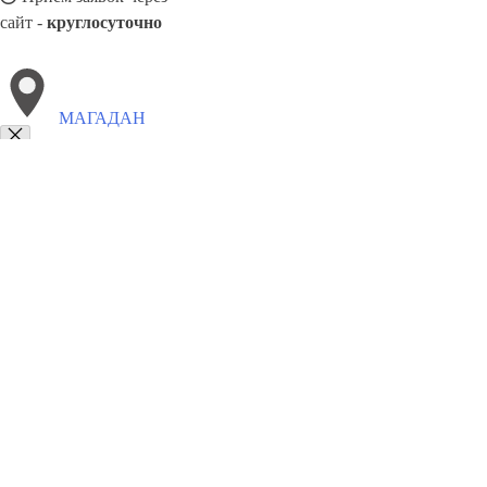
сайт -
круглосуточно
МАГАДАН
Выберите филиал:
Реутов
Наро-Фоминск
Одинцово
Южно-Сахалинск
Серпухов
Ханты-Мансийск
Шахты
Талнах
8(800)5527584
Заказать звонок
Металлоконструкции в Магадане
Изготовление
Услуги
Цены
Сотрудн