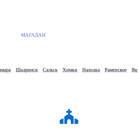
МАГАДАН
амара
Шадринск
Сальск
Химки
Находка
Раменское
Як