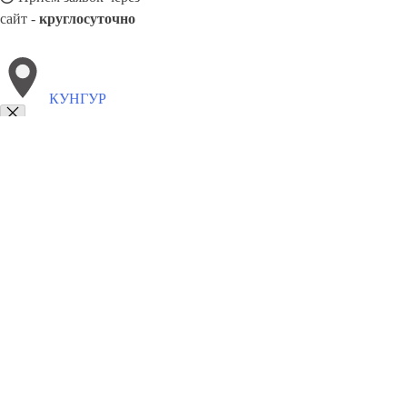
сайт -
круглосуточно
КУНГУР
Выберите филиал:
Новокузнецк
Орёл
Лениногорск
Лыткарино
Нерю
Новомосковск
Россошь
Самара
Петергоф
Усолье-С
8(800)5527584
Заказать звонок
Похоронное бюро в Кунгуре
Услуги
Каталог товаров
Цены
Сотруднич