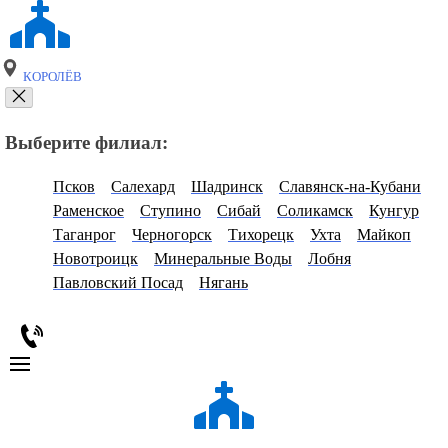
КОРОЛЁВ
Выберите филиал:
Псков
Салехард
Шадринск
Славянск-на-Кубани
Раменское
Ступино
Сибай
Соликамск
Кунгур
Таганрог
Черногорск
Тихорецк
Ухта
Майкоп
Новотроицк
Минеральные Воды
Лобня
Павловский Посад
Нягань