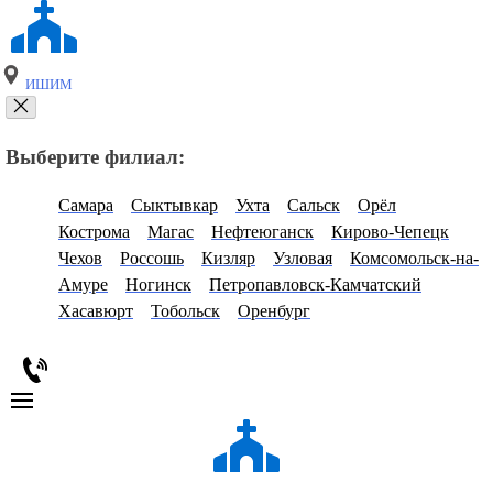
ИШИМ
Выберите филиал:
Самара
Сыктывкар
Ухта
Сальск
Орёл
Кострома
Магас
Нефтеюганск
Кирово-Чепецк
Чехов
Россошь
Кизляр
Узловая
Комсомольск-на-
Амуре
Ногинск
Петропавловск-Камчатский
Хасавюрт
Тобольск
Оренбург