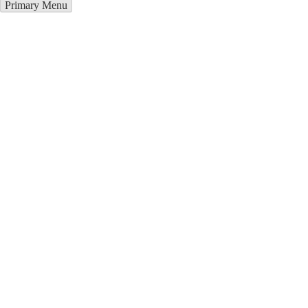
Primary Menu
Металлоконструкции в Гусь-
Хрустальном
Отправьте заявку в период действия акции!
и получите бонус.