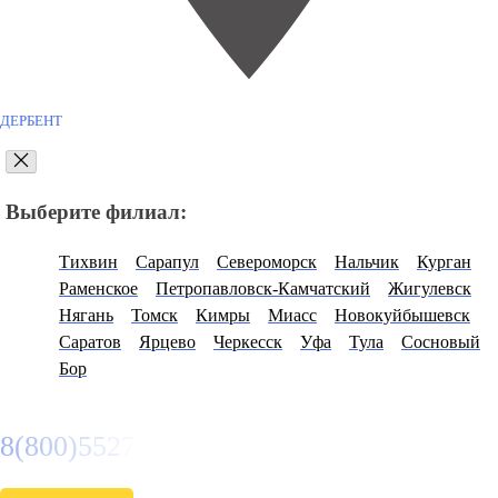
ДЕРБЕНТ
Выберите филиал:
Тихвин
Сарапул
Североморск
Нальчик
Курган
Раменское
Петропавловск-Камчатский
Жигулевск
Нягань
Томск
Кимры
Миасс
Новокуйбышевск
Саратов
Ярцево
Черкесск
Уфа
Тула
Сосновый
Бор
8(800)5527584