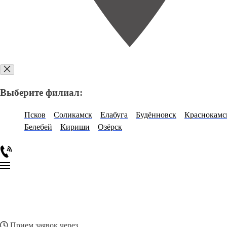
Выберите филиал:
Псков
Соликамск
Елабуга
Будённовск
Краснокамс
Белебей
Кириши
Озёрск
Прием заявок через