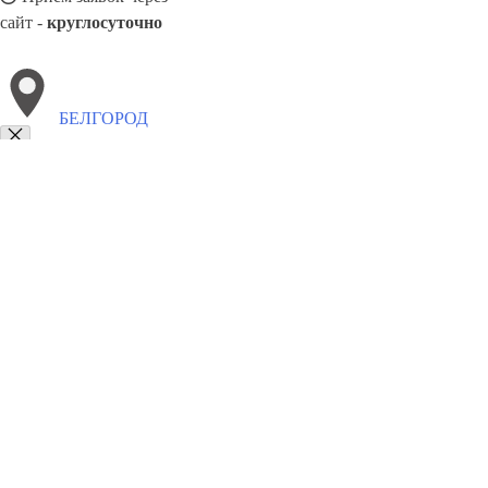
сайт -
круглосуточно
БЕЛГОРОД
Выберите филиал:
Благовещенск
Тобольск
Троицк
Кропоткин
Георги
Берёзовский
Красноярск
Тольятти
Томск
Тихорецк
8(800)5527584
Заказать звонок
Обивка мебели в Белгороде
Виды
Ткани
Цены
Сотрудничество
Конта