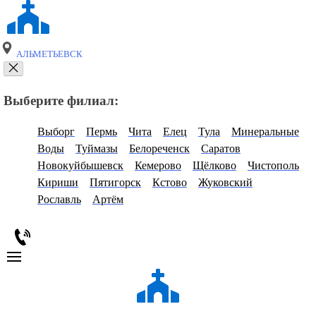
АЛЬМЕТЬЕВСК
Выберите филиал:
Выборг
Пермь
Чита
Елец
Тула
Минеральные
Воды
Туймазы
Белореченск
Саратов
Новокуйбышевск
Кемерово
Щёлково
Чистополь
Кириши
Пятигорск
Кстово
Жуковский
Рославль
Артём